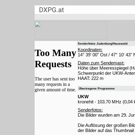
Senderfotos Judenburg/Hauswald
Koordinaten:
14° 39' 00" Ost / 47° 10' 43"
Daten zum Sendemast:
Höhe über Meeresspiegel (H
Schwerpunkt der UKW-Anten
HAAT: 222 m
Übertragene Programme
UKW
kronehit - 103.70 MHz (0,04
Senderfotos:
Die Bilder wurden am 29. J
Die Auflösung der großen Bi
der Bilder auf das Thumbnail 