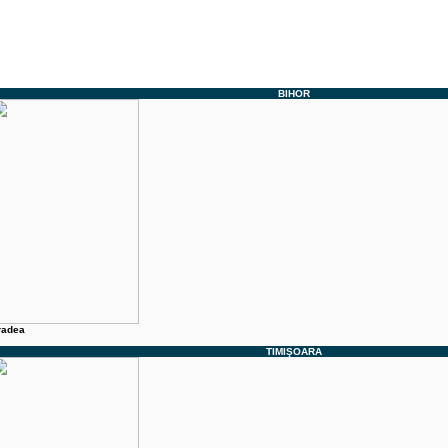
BIHOR
radea
TIMIŞOARA